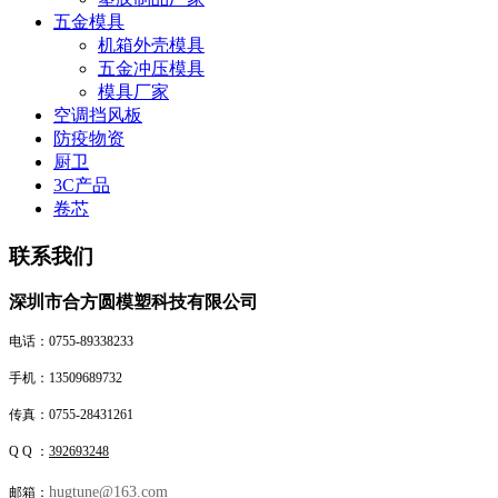
五金模具
机箱外壳模具
五金冲压模具
模具厂家
空调挡风板
防疫物资
厨卫
3C产品
卷芯
联系我们
深圳市合方圆模塑科技有限公司
电话：0755-89338233
手机
：
13509689732
传真：0755-28431261
Q Q ：
392693248
hugtune@163.com
邮箱：