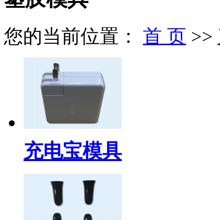
您的当前位置：
首 页
>>
充电宝模具