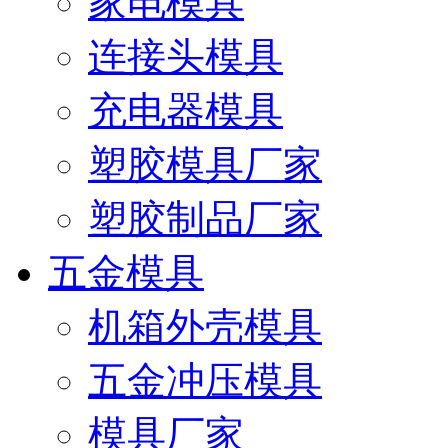
家电模具
连接头模具
充电器模具
塑胶模具厂家
塑胶制品厂家
五金模具
机箱外壳模具
五金冲压模具
模具厂家