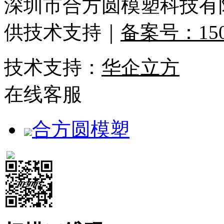
深圳市合方圆模塑科技有
供技术支持｜
备案号：150
技术支持：
华企立方
在线客服
合方圆模塑