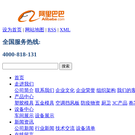
设为首页
|
网站地图
|
RSS
|
XML
全国服务热线:
4000-818-131
首页
走进我们
公司简介
联系我们
企业文化
企业荣誉
组织架构
我们的
产品中心
塑胶模具
五金模具
空调挡风板
防疫物资
厨卫
3C产品
卷
设备中心
车间展示
设备展示
新闻资讯
公司新闻
行业新闻
技术交流
设备清单
在线留言