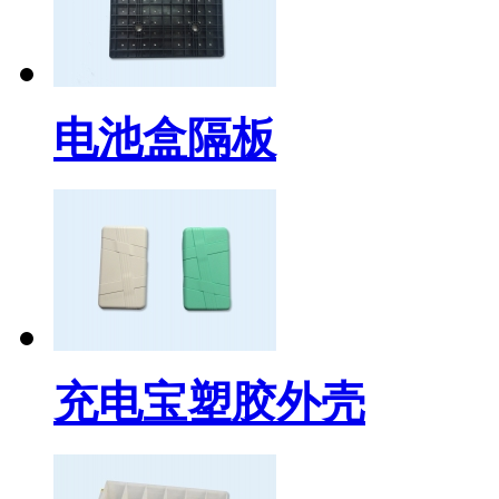
电池盒隔板
充电宝塑胶外壳