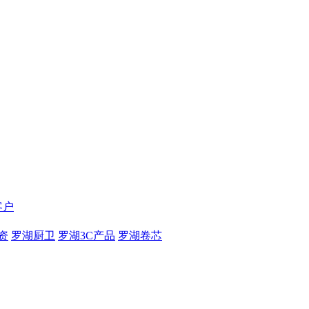
客户
资
罗湖厨卫
罗湖3C产品
罗湖卷芯