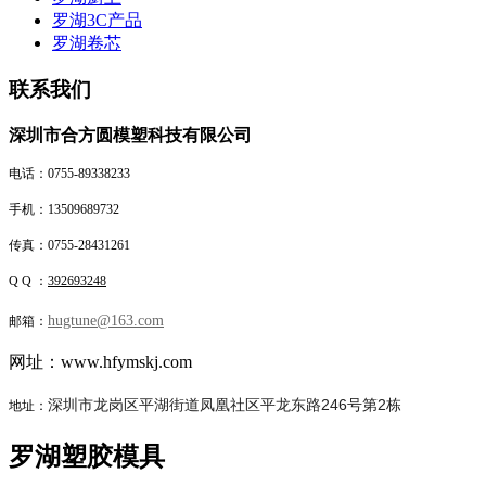
罗湖3C产品
罗湖卷芯
联系我们
深圳市合方圆模塑科技有限公司
电话：0755-89338233
手机
：
13509689732
传真：0755-28431261
Q Q ：
392693248
hugtune@163.com
邮箱：
网址：www.hfymskj.com
深圳市龙岗区平湖街道凤凰社区平龙东路246号第2栋
地址：
罗湖塑胶模具